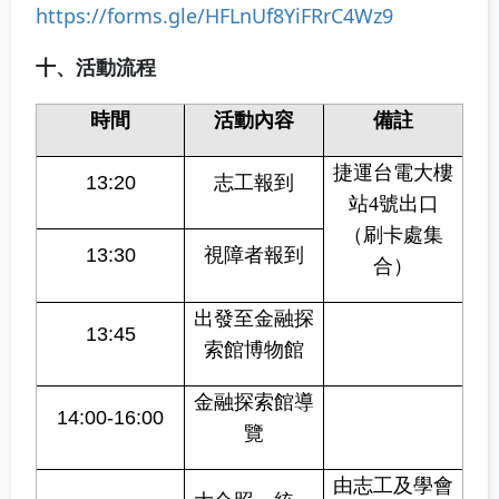
https://forms.gle/HFLnUf8YiFRrC4Wz9
十、活動流程
時間
活動內容
備註
捷運台電大樓
13:20
志工報到
站
4
號出口
（刷卡處集
13:30
視障者報到
合）
出發至金融探
13:45
索館博物館
金融探索館導
14:00-16:00
覽
由志工及學會