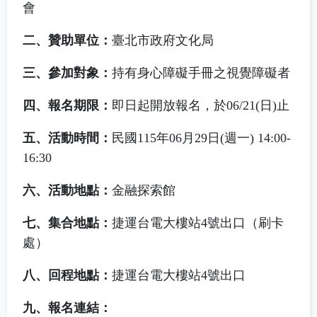
會
二、贊助單位：
臺北市政府文化局
三、參加對象：
持有身心障礙手冊之視覺障礙者
四、報名期限：
即日起開放報名，於
06/21(
日
)
止
五、活動時間：
民國
115
年
06
月
29
日
(
週一
) 14:00-
16:30
六、活動地點：
金融探索館
七、集合地點：
捷運台電大樓站
4
號出口（刷卡
處）
八、回程地點：
捷運台電大樓站
4
號出口
九、報名連結：