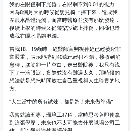
我的左眼僅剩下光覺，右眼剩不到0.01的視力，
因為8個月大的時候從嬰兒椅上摔下來，造成我
左眼水晶體混濁，而當時醫療並沒有那麼發達，
後續上學的時候又從遊樂設施上摔傷，同樣也造
成我右眼水晶體混濁。
當我18、19歲時，經醫師宣判視神經已經萎縮非
常嚴重，表示能撐到40歲已經很不錯，接收到消
息時，腦筋卻一片空白，走出醫院後，我只有流
下了一滴眼淚，實際並沒有難過太久，那時候的
想法就是想把時間放在自己重視與人生珍貴的地
方。
“人生當中的所有試煉，都是為了未來做準備”
我曾就讀五專，環境工程科，當時思考著即使拿
到這張學歷，未來也不太可能去什麼職場公司工
作。所以毅然決然選擇休學。