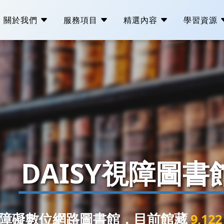
關於我們
服務項目
精選內容
學習資源
成立緣起
視障資訊教學
聲之旅
DAIS
宗旨與任務
視障心理輔導支持
心靈園地
VIP視
組織架構
身心障礙職能重建
生活重建分享會
DAISY視障圖書
工作報告
APP無障礙檢測
PODCAST抹黑客
收支決算
無障礙網頁推廣
NVDA部落
無障礙數位網路圖書館，目前館藏
9,122