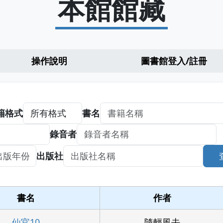
本館館藏
操作說明
圖書館登入/註冊
籍格式
書名
錄音者
出版社
書名
作者
仙官10
隨輕風去