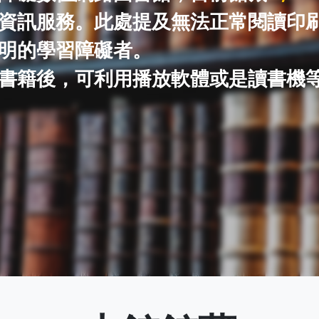
資訊服務。此處提及無法正常閱讀印
得獎紀錄
DAISY電子/有聲書製作
視障輔具介紹
明的學習障礙者。
視障休閒活動
軟體下載
下載書籍後，可利用播放軟體或是讀書機
NVDA中文化與維運